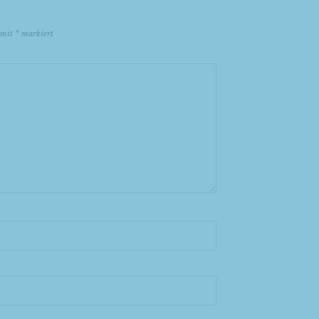
d mit
*
markiert