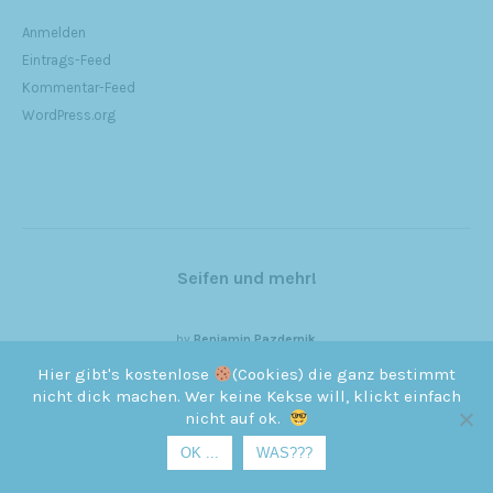
Anmelden
Eintrags-Feed
Kommentar-Feed
WordPress.org
Seifen und mehr!
by
Benjamin Pazdernik
Hier gibt's kostenlose
(Cookies) die ganz bestimmt
nicht dick machen. Wer keine Kekse will, klickt einfach
nicht auf ok.
OK ...
WAS???