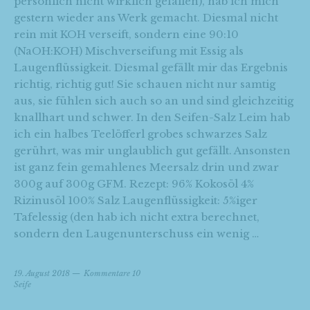
persönlich nicht wirklich gefallen), hab ich mich
gestern wieder ans Werk gemacht. Diesmal nicht
rein mit KOH verseift, sondern eine 90:10
(NaOH:KOH) Mischverseifung mit Essig als
Laugenflüssigkeit. Diesmal gefällt mir das Ergebnis
richtig, richtig gut! Sie schauen nicht nur samtig
aus, sie fühlen sich auch so an und sind gleichzeitig
knallhart und schwer. In den Seifen-Salz Leim hab
ich ein halbes Teelöfferl grobes schwarzes Salz
gerührt, was mir unglaublich gut gefällt. Ansonsten
ist ganz fein gemahlenes Meersalz drin und zwar
300g auf 300g GFM. Rezept: 96% Kokosöl 4%
Rizinusöl 100% Salz Laugenflüssigkeit: 5%iger
Tafelessig (den hab ich nicht extra berechnet,
sondern den Laugenunterschuss ein wenig …
19. August 2018
Kommentare 10
Seife