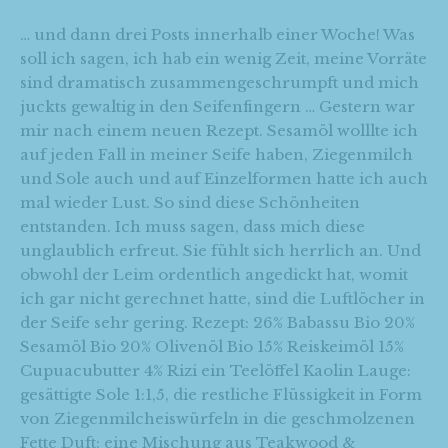
… und dann drei Posts innerhalb einer Woche! Was
soll ich sagen, ich hab ein wenig Zeit, meine Vorräte
sind dramatisch zusammengeschrumpft und mich
juckts gewaltig in den Seifenfingern … Gestern war
mir nach einem neuen Rezept. Sesamöl wolllte ich
auf jeden Fall in meiner Seife haben, Ziegenmilch
und Sole auch und auf Einzelformen hatte ich auch
mal wieder Lust. So sind diese Schönheiten
entstanden. Ich muss sagen, dass mich diese
unglaublich erfreut. Sie fühlt sich herrlich an. Und
obwohl der Leim ordentlich angedickt hat, womit
ich gar nicht gerechnet hatte, sind die Luftlöcher in
der Seife sehr gering. Rezept: 26% Babassu Bio 20%
Sesamöl Bio 20% Olivenöl Bio 15% Reiskeimöl 15%
Cupuacubutter 4% Rizi ein Teelöffel Kaolin Lauge:
gesättigte Sole 1:1,5, die restliche Flüssigkeit in Form
von Ziegenmilcheiswürfeln in die geschmolzenen
Fette Duft: eine Mischung aus Teakwood &