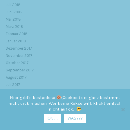
Juli 2018
Juni 2018
Mai 2018
März 2018
Februar 2018
Januar 2018
Dezember 2017
November 2017
Oktober 2017
September 2017
August 2017
Juli 2017
Juni 2017
Hier gibt's kostenlose
(Cookies) die ganz bestimmt
Mai 2017
nicht dick machen. Wer keine Kekse will, klickt einfach
April 2017
nicht auf ok.
März 2017
OK ...
WAS???
Februar 2017
Januar 2017