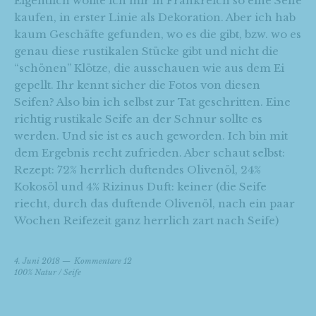
Eigentlich wollte ich mir in Frankreich so eine Seife
kaufen, in erster Linie als Dekoration. Aber ich hab
kaum Geschäfte gefunden, wo es die gibt, bzw. wo es
genau diese rustikalen Stücke gibt und nicht die
“schönen” Klötze, die ausschauen wie aus dem Ei
gepellt. Ihr kennt sicher die Fotos von diesen
Seifen? Also bin ich selbst zur Tat geschritten. Eine
richtig rustikale Seife an der Schnur sollte es
werden. Und sie ist es auch geworden. Ich bin mit
dem Ergebnis recht zufrieden. Aber schaut selbst:
Rezept: 72% herrlich duftendes Olivenöl, 24%
Kokosöl und 4% Rizinus Duft: keiner (die Seife
riecht, durch das duftende Olivenöl, nach ein paar
Wochen Reifezeit ganz herrlich zart nach Seife)
4. Juni 2018
Kommentare 12
100% Natur
/
Seife