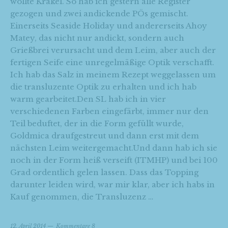
wollte Krakel. So hab ich gestern alle Register
gezogen und zwei andickende PÖs gemischt.
Einerseits Seaside Holiday und andererseits Ahoy
Matey, das nicht nur andickt, sondern auch
Grießbrei verursacht und dem Leim, aber auch der
fertigen Seife eine unregelmäßige Optik verschafft.
Ich hab das Salz in meinem Rezept weggelassen um
die transluzente Optik zu erhalten und ich hab
warm gearbeitet.Den SL hab ich in vier
verschiedenen Farben eingefärbt, immer nur den
Teil beduftet, der in die Form gefüllt wurde,
Goldmica draufgestreut und dann erst mit dem
nächsten Leim weitergemacht.Und dann hab ich sie
noch in der Form heiß verseift (ITMHP) und bei 100
Grad ordentlich gelen lassen. Dass das Topping
darunter leiden wird, war mir klar, aber ich habs in
Kauf genommen, die Transluzenz …
12. April 2014
Kommentare 8