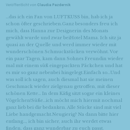
Veröffentlicht von
Claudia Pazdernik
…das ich ein Fan von LUFTKUSS bin, hab ich ja
schon öfter geschrieben.Ganz besonders freu ich
mich, dass Hanna zur Designerin des Monats
gewählt wurde und zwar beiHotel Mama. Ich sitz ja
quasi an der Quelle und werd immer wieder mit
wunderschönen Schmuckstücken verwöhnt. Vor
ein paar Tagen, kam dann Sohnes Freundin wieder
mal mit einem süß eingepackten Päckchen und hat
es mir so ganz nebenbei hingelegt.Einfach so…Und
was soll ich sagen, auch diesmal hat sie meinen
Geschmack wieder zielgenau getroffen, mit dieser
schönen Kette… In dem Käfig sitzt sogar ein kleines
Vögelchen!Süße…ich möcht mich hiermit nochmal
ganz lieb bei dir bedanken. Alle Stücke sind mit viel
Liebe handgemacht.Neugierig? Na dann bitte hier
entlang…, ich bin sicher, auch ihr werdet etwas
finden, dass ganz wunderbar zu euch passt.