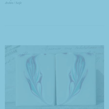
Archiv
/
Seife