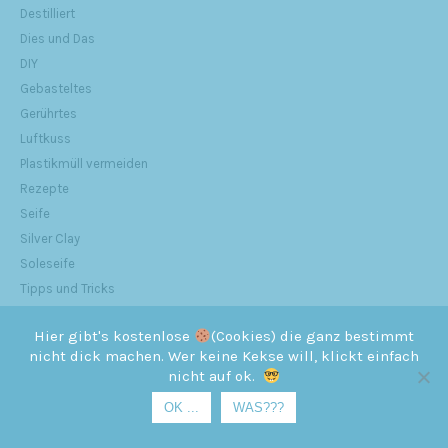
Destilliert
Dies und Das
DIY
Gebasteltes
Gerührtes
Luftkuss
Plastikmüll vermeiden
Rezepte
Seife
Silver Clay
Soleseife
Tipps und Tricks
Tutorial
Hier gibt's kostenlose
(Cookies) die ganz bestimmt
Urlaub
nicht dick machen. Wer keine Kekse will, klickt einfach
Weihnachtsseife
nicht auf ok.
OK ...
WAS???