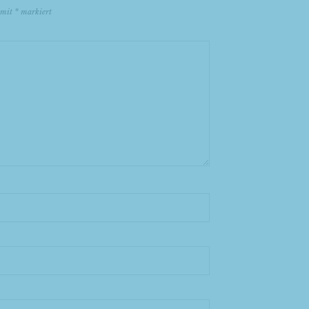
d mit
*
markiert