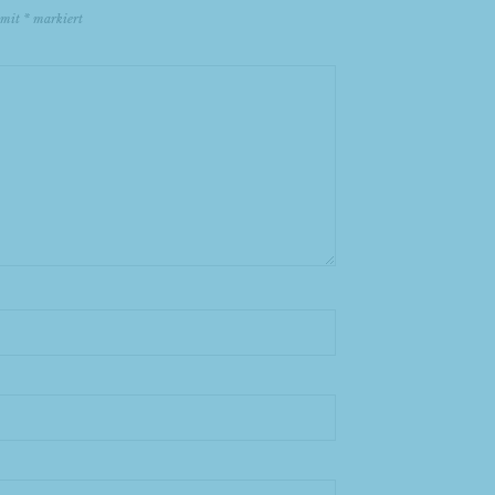
d mit
*
markiert