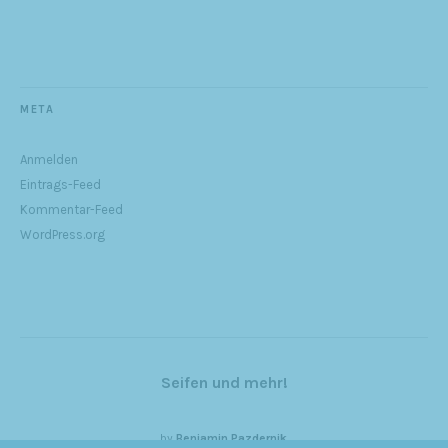
META
Anmelden
Eintrags-Feed
Kommentar-Feed
WordPress.org
Seifen und mehr!
by
Benjamin Pazdernik