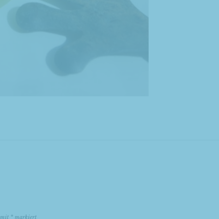
d mit
*
markiert