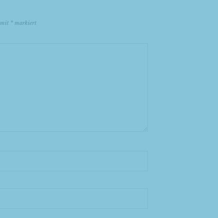
d mit
*
markiert