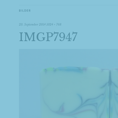
BILDER
23. September 2014
1024 × 768
IMGP7947