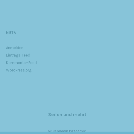
META
Anmelden
Eintrags-Feed
Kommentar-Feed
WordPress.org
Seifen und mehr!
by
Benjamin Pazdernik