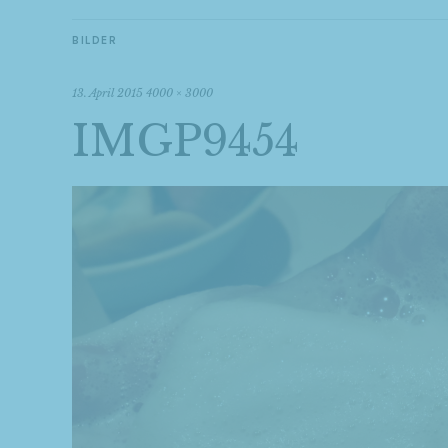
BILDER
13. April 2015
4000 × 3000
IMGP9454