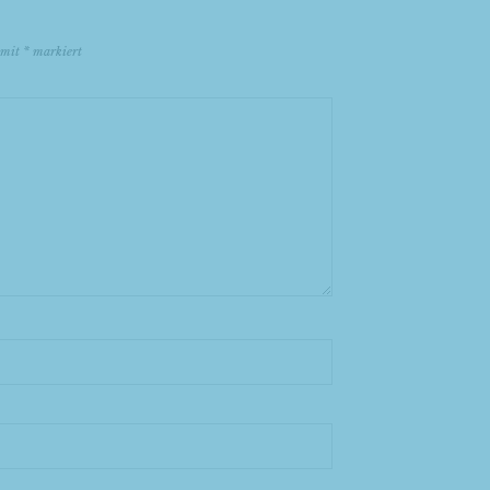
d mit
*
markiert