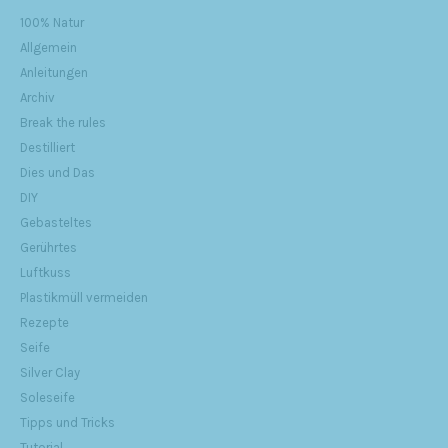
100% Natur
Allgemein
Anleitungen
Archiv
Break the rules
Destilliert
Dies und Das
DIY
Gebasteltes
Gerührtes
Luftkuss
Plastikmüll vermeiden
Rezepte
Seife
Silver Clay
Soleseife
Tipps und Tricks
Tutorial