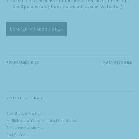
Wenn Sie dieses Formular benützen akzeptieren Sie
die Speicherung Ihrer Daten auf dieser Website.
*
VORHERIGES BILD
NÄCHSTES BILD
NEUESTE BEITRÄGE
Spontanseifelanfall …
Endlich scheint mal ein bissl die Sonne …
Ein Lebenszeichen …
Drei Seifen …