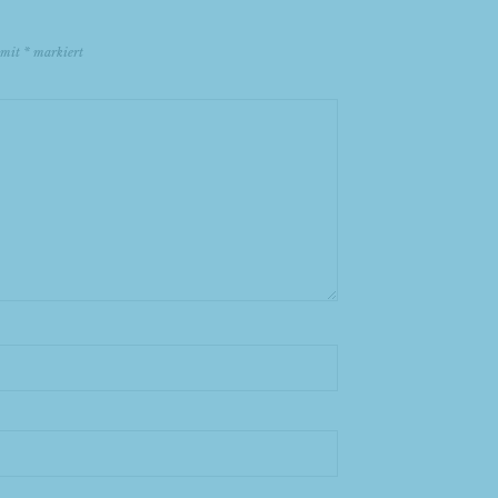
d mit
*
markiert