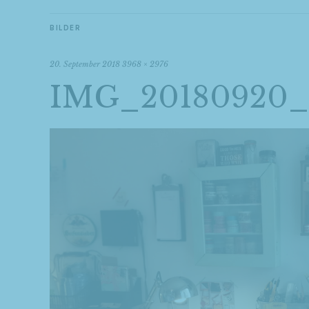
BILDER
20. September 2018
3968 × 2976
IMG_20180920_1