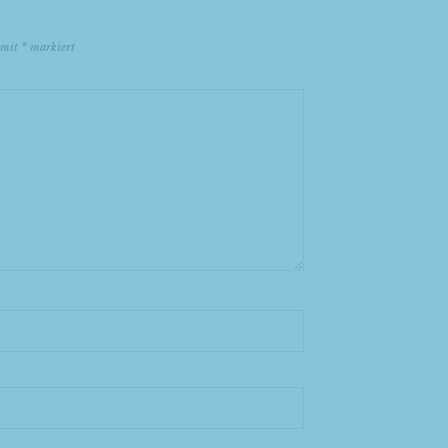
d mit
*
markiert