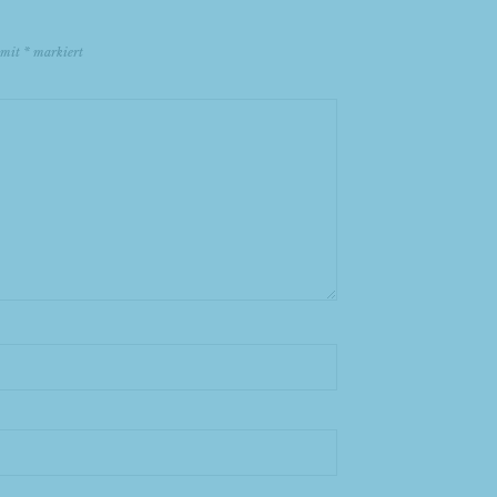
d mit
*
markiert