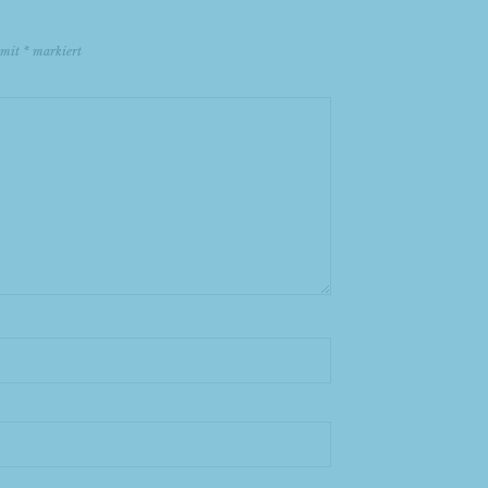
d mit
*
markiert