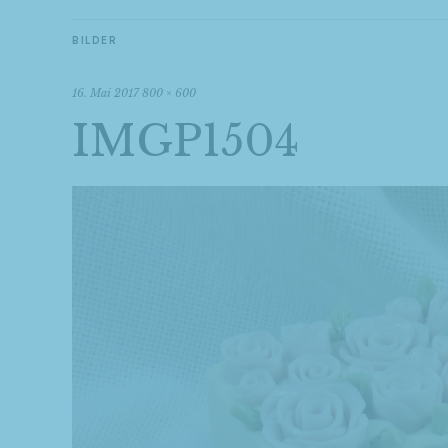
BILDER
16. Mai 2017
800 × 600
IMGP1504