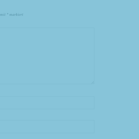
d mit
*
markiert