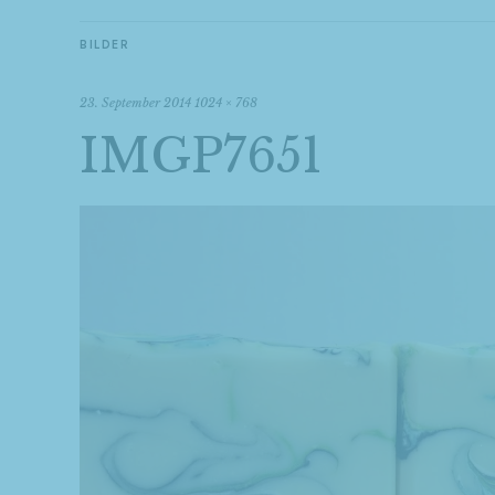
BILDER
23. September 2014
1024 × 768
IMGP7651