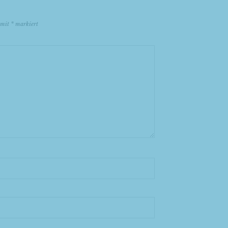
d mit
*
markiert