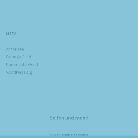
META
Anmelden
Eintrags-Feed
Kommentar-Feed
WordPress.org
Seifen und mehr!
by
Benjamin Pazdernik