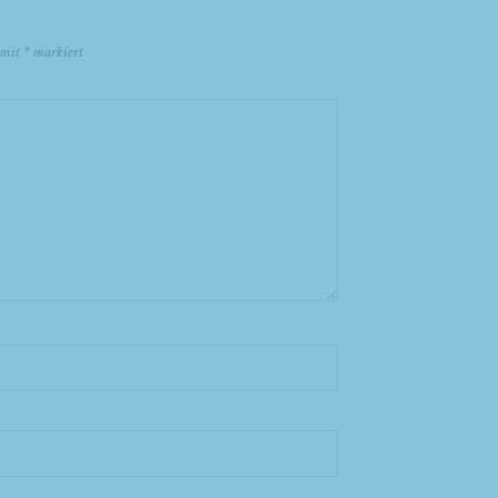
d mit
*
markiert