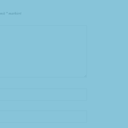
d mit
*
markiert