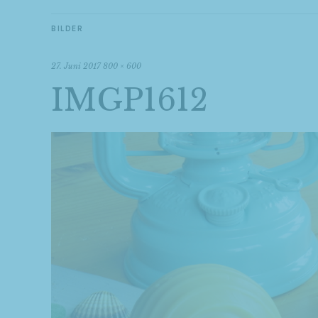
BILDER
27. Juni 2017
800 × 600
IMGP1612