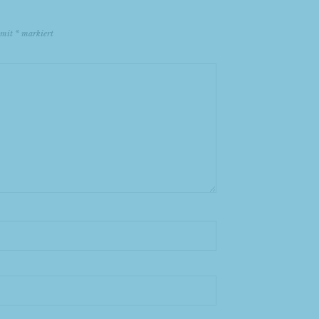
d mit
*
markiert