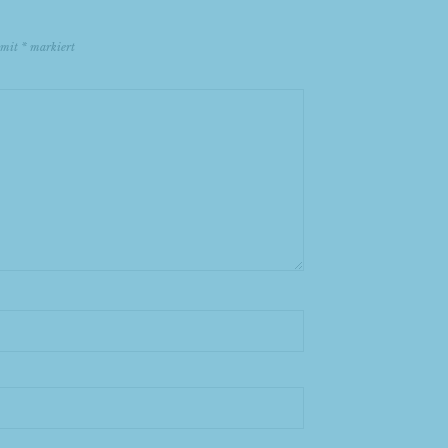
d mit
*
markiert