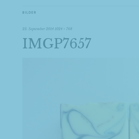
BILDER
23. September 2014
1024 × 768
IMGP7657