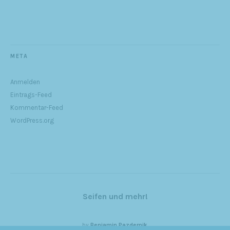
META
Anmelden
Eintrags-Feed
Kommentar-Feed
WordPress.org
Seifen und mehr!
by
Benjamin Pazdernik