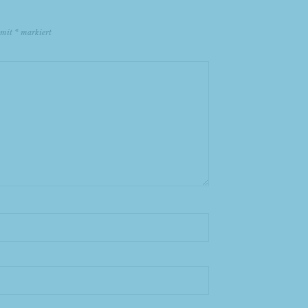
d mit
*
markiert