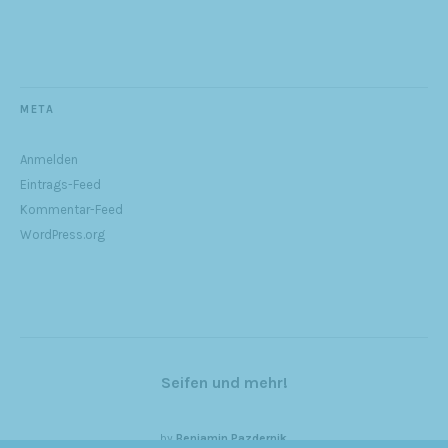
META
Anmelden
Eintrags-Feed
Kommentar-Feed
WordPress.org
Seifen und mehr!
by
Benjamin Pazdernik