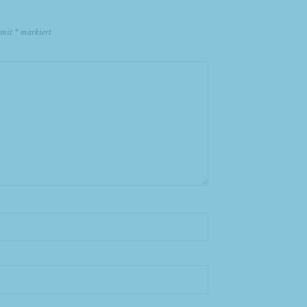
d mit
*
markiert