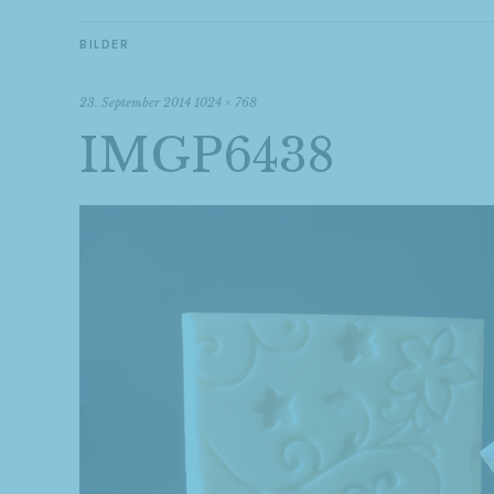
BILDER
23. September 2014
1024 × 768
IMGP6438