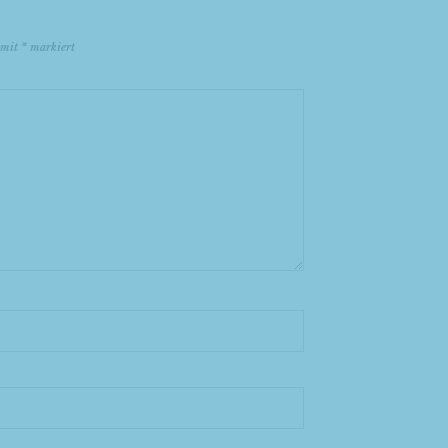
d mit
*
markiert