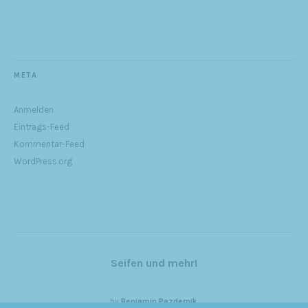
META
Anmelden
Eintrags-Feed
Kommentar-Feed
WordPress.org
Seifen und mehr!
by
Benjamin Pazdernik