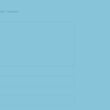
d mit
*
markiert