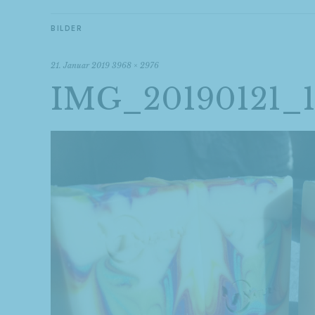
BILDER
21. Januar 2019
3968 × 2976
IMG_20190121_1