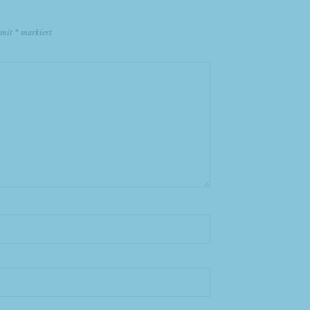
d mit
*
markiert