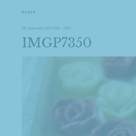
BILDER
23. September 2014
768 × 1024
IMGP7350