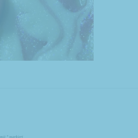
d mit
*
markiert