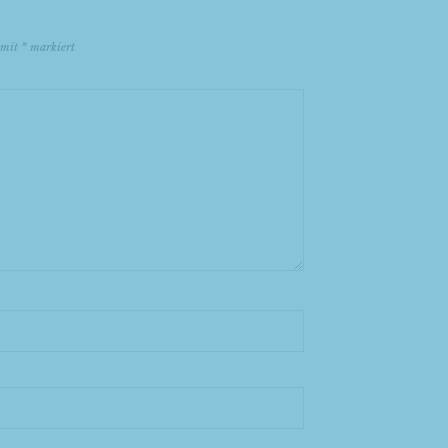
d mit
*
markiert