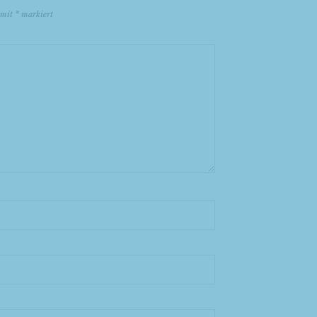
d mit
*
markiert