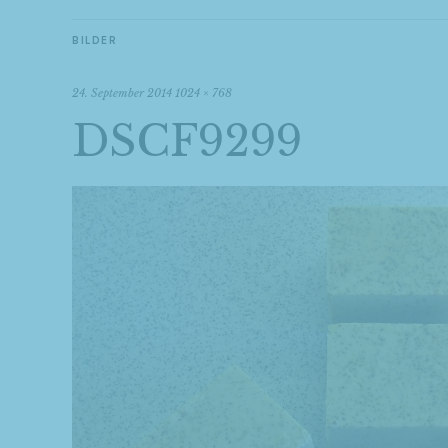
BILDER
24. September 2014
1024 × 768
DSCF9299