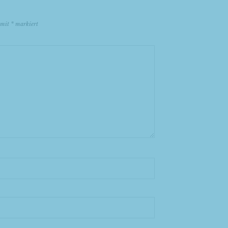
d mit
*
markiert