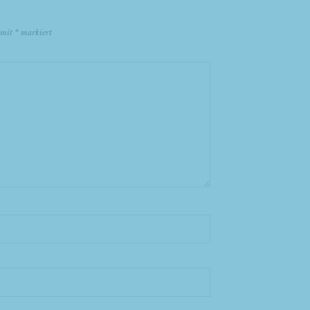
d mit
*
markiert