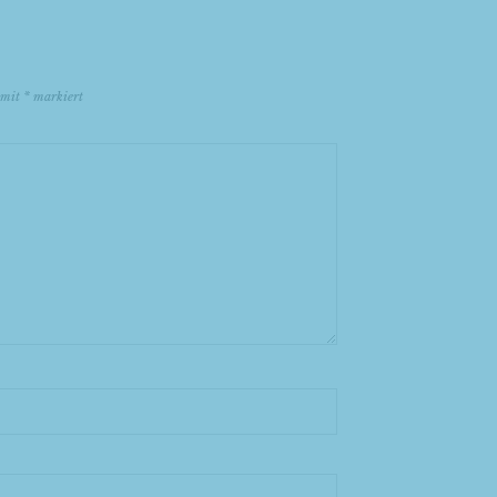
d mit
*
markiert