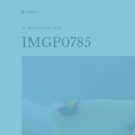
BILDER
24. Mai 2016
1173 × 1722
IMGP0785