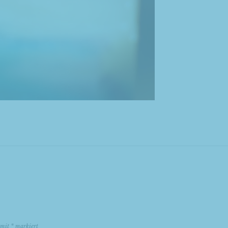
d mit
*
markiert