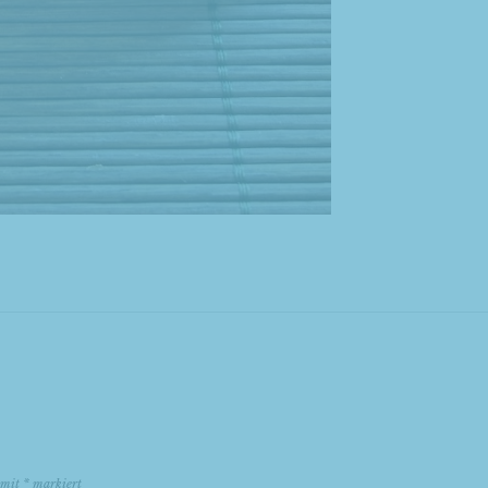
d mit
*
markiert