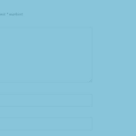
d mit
*
markiert