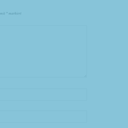
d mit
*
markiert