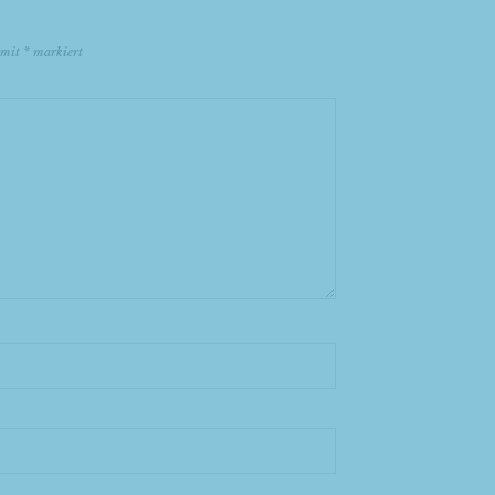
d mit
*
markiert