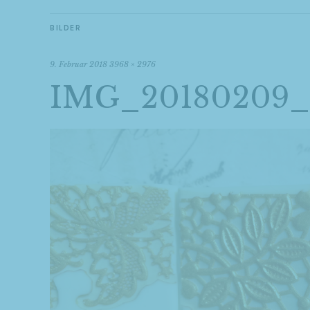
BILDER
9. Februar 2018
3968 × 2976
IMG_20180209_