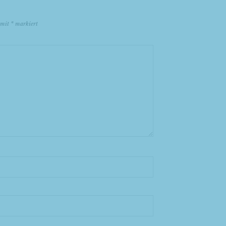
d mit
*
markiert