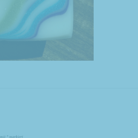
d mit
*
markiert