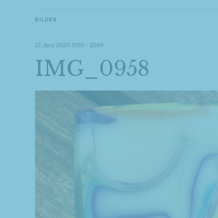
BILDER
17. April 2020
1920 × 2560
IMG_0958