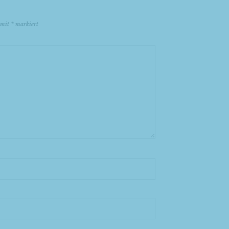
d mit
*
markiert