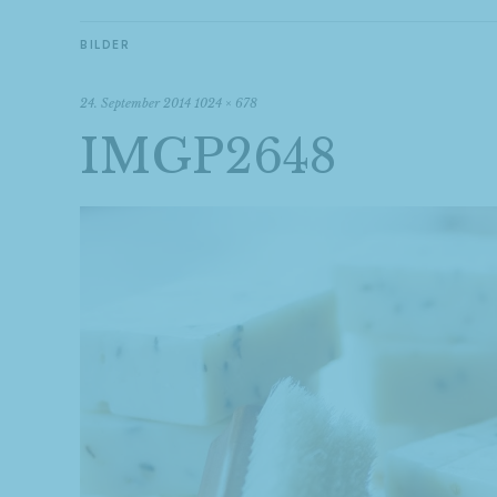
BILDER
24. September 2014
1024 × 678
IMGP2648