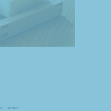
d mit
*
markiert