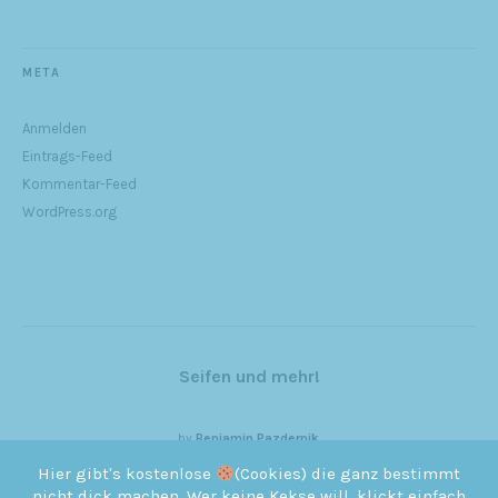
META
Anmelden
Eintrags-Feed
Kommentar-Feed
WordPress.org
Seifen und mehr!
by
Benjamin Pazdernik
Hier gibt's kostenlose
(Cookies) die ganz bestimmt
nicht dick machen. Wer keine Kekse will, klickt einfach