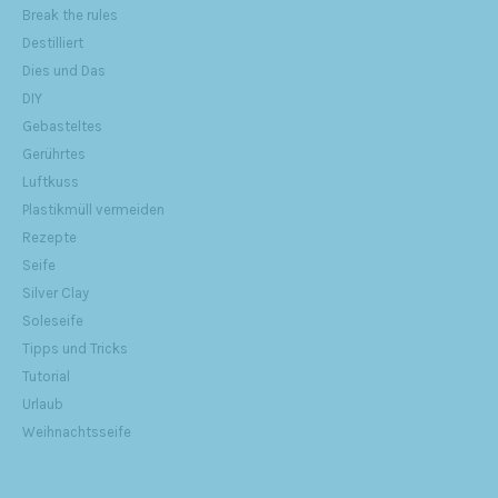
Break the rules
Destilliert
Dies und Das
DIY
Gebasteltes
Gerührtes
Luftkuss
Plastikmüll vermeiden
Rezepte
Seife
Silver Clay
Soleseife
Tipps und Tricks
Tutorial
Urlaub
Weihnachtsseife