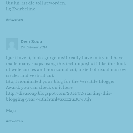
Uiuiui…ist die toll geworden.
Lg Zwirbeline
Antworten
Diva Soap
24. Februar 2014
I just love it, looks gorgeous! I really have to try it. I have
made many soaps using this technique,but I like this look
of wide circles and horizontal cut, insted of usual narrow
circles and vertical cut.
Btw, I nominated your blog for the Versatile Blogger
Award, you can check on it here:
http://divasoap.blogspot.com/2014/02/starting-this-
blogging-year-with.html#axzz2uBCw34jY
Maja
Antworten