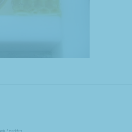
d mit
*
markiert